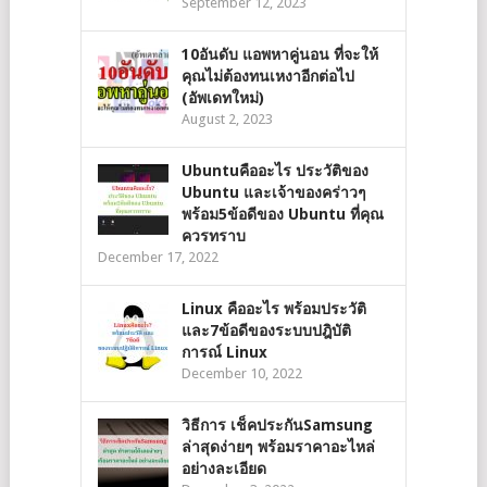
September 12, 2023
10อันดับ แอพหาคู่นอน ที่จะให้
คุณไม่ต้องทนเหงาอีกต่อไป
(อัพเดทใหม่)
August 2, 2023
Ubuntuคืออะไร ประวัติของ
Ubuntu และเจ้าของคร่าวๆ
พร้อม5ข้อดีของ Ubuntu ที่คุณ
ควรทราบ
December 17, 2022
Linux คืออะไร พร้อมประวัติ
และ7ข้อดีของระบบปฎิบัติ
การณ์ Linux
December 10, 2022
วิธีการ เช็คประกันSamsung
ล่าสุดง่ายๆ พร้อมราคาอะไหล่
อย่างละเอียด