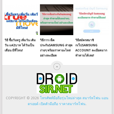
วิธี ซื้อวันทรู เพิ่มวัน เติม
วิธีการ เช็ค
วิธีสมัครสมาชิ
วัน แค่2บาท ได้วันเป็น
ประกันSAMSUNG ล่าสุด
กเว็ปSAMSUNG
เดือน มีที่ไหน!
ง่ายๆ พร้อมราคาอะไหล่
ACCOUNT ละเอียดมาก
อย่างละเอียด
ทำตามได้เลย!
COPYRIGHT © 2026
โทรศัพท์มือถือรุ่นใหม่ล่าสุด สมาร์ทโฟน แอน
ดรอยด์ เปิดตัวมือถือ ราคาสมาร์ทโฟน
.