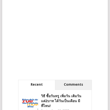
Recent
Comments
วิธี ซื้อวันทรู เพิ่มวัน เติมวัน
แค่2บาท ได้วันเป็นเดือน มี
ที่ไหน!