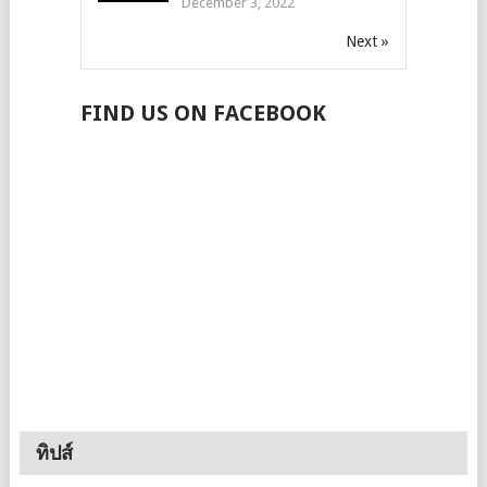
December 3, 2022
Next »
FIND US ON FACEBOOK
ทิปส์