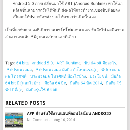
Android 5.0 การเปลี่ยนมาใช้ ART (Android Runtime) ทำให้แอ
พลิเคชั่นสามารถรันได้ทันที ส่งผลให้การทำงานของชิปน้อยลง
เป็นผลให้ประหยัดพลังงานได้มากกว่าเดิมนั้นเอง
เป็นที่น่าจับตามองทีเดียวว่า
สมาร์ทโฟน
เจนเนอเรชั่นถัดไป คงมีความ
สามารถระดับ ซีพียูบนเดสทอปเลยทีเดียว
Tags:
64 bits
,
andriod 5.0
,
ART Runtime
,
ชิป 64 bit คืออะไร
,
ชิปประมวลผล
,
ชิปประมวลผล มือถือ ตัวไหนแรงสุด
,
ชิปประมวล
ผล โทรศัพท์
,
ประมวลผล โทรศัพท์ มีอะไรบ้าง
,
ประโยชน์
,
มือถือ
64 bit มีรุ่นอะไรบ้าง
,
มือถือ 64 บิต
,
มือถือ 64 บิต 2014
,
มือถือ ใช้
ชิป ดีที่สุด
,
มือถือรุ่นใช้ 64 bit
RELATED POSTS
APP สำหรับใช้งานแผนที่ออฟไลน์บน ANDROID
No Comments
|
Aug 16, 2014