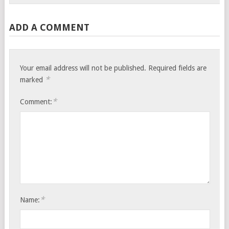
ADD A COMMENT
Your email address will not be published.
Required fields are
*
marked
*
Comment:
*
Name: