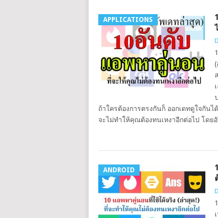
APPLICATIONS
D
1
(
ส
เ
ป
ถ้าใครต้องการตรงกันก็ ออกเดทดูใจกันได้
จะไม่ทำให้คุณต้องทนเหงาอีกต่อไป โดยอัพ
1
ANDROID
D
1
เ