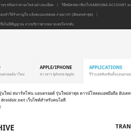
่ายๆ พร้อมราคาอะไหล่ อย่างละเอียด
วิธีสมัครสมาชิกเว็ปSAMSUNG ACCOUNT ละเ
่ชอบทำให้รำคาญใจ แจ้งสแปมเฟสเลย ง่ายมาก!! (อัพเดทล่าสุด)
่อง หรือไม่มีสัญญาณ จากบริการฝากหมายเลขโทรกลับ
D
APPLE/IPHONE
APPLICATIONS
อนดรอยด์มาใหม่
ข่าวสาร Iphone Apple
รีวิวแอพลิเคชั่นทั้งแอนดรอ
ือรุ่นใหม่ สมาร์ทโฟน แอนดรอยด์ รุ่นใหม่ล่าสุด ดาวน์โหลดแอพมือถือ อัปเด
 droidsir.net เว็บไซต์สำหรับคนไอที
t
TRAN
HIVE