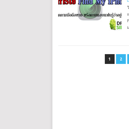
D
ว
แ
F
1
2