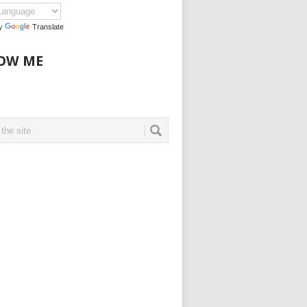
by
Translate
OW ME