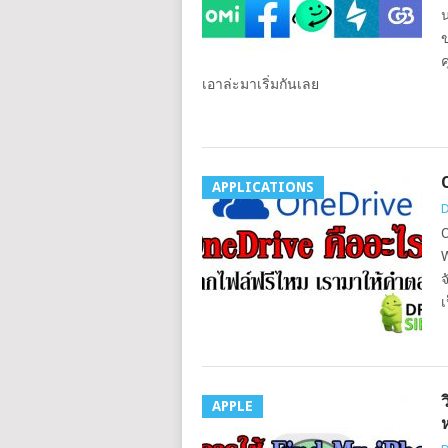
น
ข
ค
เอาล่ะมาเริ่มกันเลย
APPLICATIONS
D
O
W
จ
เ
APPLE
ห