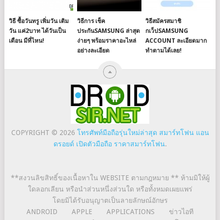
วิธี ซื้อวันทรู เพิ่มวัน เติม
วิธีการ เช็ค
วิธีสมัครสมาชิ
วัน แค่2บาท ได้วันเป็น
ประกันSAMSUNG ล่าสุด
กเว็ปSAMSUNG
เดือน มีที่ไหน!
ง่ายๆ พร้อมราคาอะไหล่
ACCOUNT ละเอียดมาก
อย่างละเอียด
ทำตามได้เลย!
COPYRIGHT © 2026
โทรศัพท์มือถือรุ่นใหม่ล่าสุด สมาร์ทโฟน แอน
ดรอยด์ เปิดตัวมือถือ ราคาสมาร์ทโฟน
.
**สงวนลิขสิทธิ์ของเนื้อหาใน WEBSITE ตามกฎหมาย ** ห้ามมิให้ผู้
ใดลอกเลียน หรือนำส่วนหนึ่งส่วนใด หรือทั้งหมดเผยแพร่
โดยมิได้รับอนุญาตเป็นลายลักษณ์อักษร
ANDROID
APPLE
APPLICATIONS
ข่าวไอที