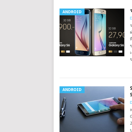
ANDROID
D
ร
ผ
ท
ข
เ
ข
ANDROID
S
D
ห
G
2
บ