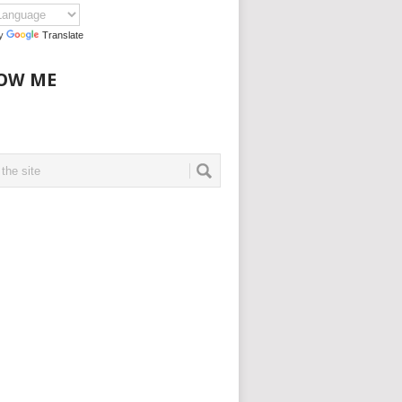
by
Translate
OW ME