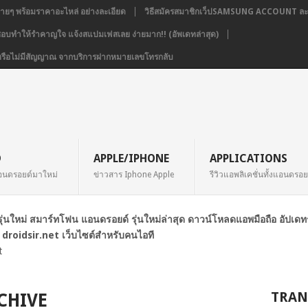
่ายๆ พร้อมราคาอะไหล่ อย่างละเอียด
วิธีสมัครสมาชิกเว็ปSAMSUNG ACCOUNT ละเ
่ชอบทำให้รำคาญใจ แจ้งสแปมเฟสเลย ง่ายมาก!! (อัพเดทล่าสุด)
่อง หรือไม่มีสัญญาณ จากบริการฝากหมายเลขโทรกลับ
D
APPLE/IPHONE
APPLICATIONS
อนดรอยด์มาใหม่
ข่าวสาร Iphone Apple
รีวิวแอพลิเคชั่นทั้งแอนดรอ
ือรุ่นใหม่ สมาร์ทโฟน แอนดรอยด์ รุ่นใหม่ล่าสุด ดาวน์โหลดแอพมือถือ อัปเด
 droidsir.net เว็บไซต์สำหรับคนไอที
t
TRAN
CHIVE