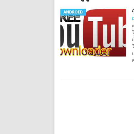
ANDROID
D
แ
โ
เ
ใ
เ
ค