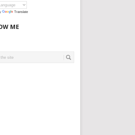
by
Translate
OW ME