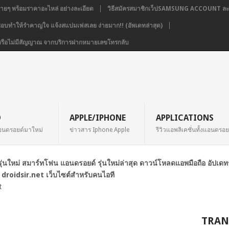
่ายๆ พร้อมราคาอะไหล่ อย่างละเอียด
วิธีสมัครสมาชิกเว็ปSAMSUNG ACCOUNT ละเ
่ชอบทำให้รำคาญใจ แจ้งสแปมเฟสเลย ง่ายมาก!! (อัพเดทล่าสุด)
่อง หรือไม่มีสัญญาณ จากบริการฝากหมายเลขโทรกลับ
D
APPLE/IPHONE
APPLICATIONS
อนดรอยด์มาใหม่
ข่าวสาร Iphone Apple
รีวิวแอพลิเคชั่นทั้งแอนดรอ
ือรุ่นใหม่ สมาร์ทโฟน แอนดรอยด์ รุ่นใหม่ล่าสุด ดาวน์โหลดแอพมือถือ อัปเด
 droidsir.net เว็บไซต์สำหรับคนไอที
t
TRAN