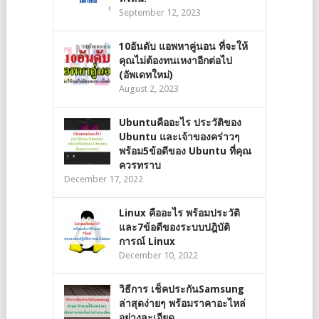
September 12, 2023
10อันดับ แอพหาคู่นอน ที่จะให้
คุณไม่ต้องทนเหงาอีกต่อไป
(อัพเดทใหม่)
August 2, 2023
Ubuntuคืออะไร ประวัติของ
Ubuntu และเจ้าของคร่าวๆ
พร้อม5ข้อดีของ Ubuntu ที่คุณ
ควรทราบ
December 17, 2022
Linux คืออะไร พร้อมประวัติ
และ7ข้อดีของระบบปฎิบัติ
การณ์ Linux
December 10, 2022
วิธีการ เช็คประกันSamsung
ล่าสุดง่ายๆ พร้อมราคาอะไหล่
อย่างละเอียด