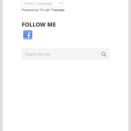
Powered by
Translate
FOLLOW ME