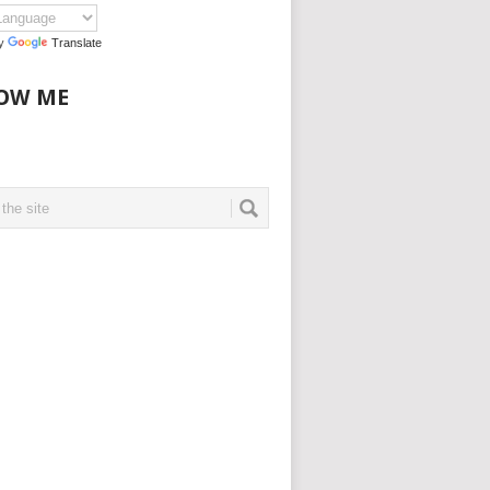
by
Translate
OW ME