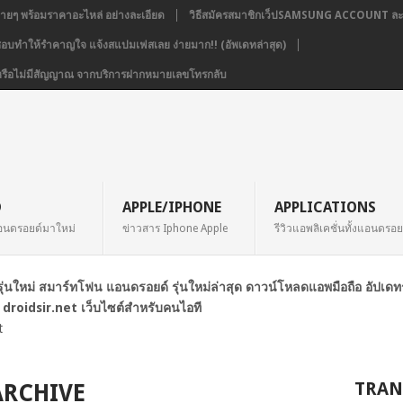
่ายๆ พร้อมราคาอะไหล่ อย่างละเอียด
วิธีสมัครสมาชิกเว็ปSAMSUNG ACCOUNT ละเ
่ชอบทำให้รำคาญใจ แจ้งสแปมเฟสเลย ง่ายมาก!! (อัพเดทล่าสุด)
่อง หรือไม่มีสัญญาณ จากบริการฝากหมายเลขโทรกลับ
D
APPLE/IPHONE
APPLICATIONS
อนดรอยด์มาใหม่
ข่าวสาร Iphone Apple
รีวิวแอพลิเคชั่นทั้งแอนดรอ
ือรุ่นใหม่ สมาร์ทโฟน แอนดรอยด์ รุ่นใหม่ล่าสุด ดาวน์โหลดแอพมือถือ อัปเด
 droidsir.net เว็บไซต์สำหรับคนไอที
t
TRAN
 ARCHIVE