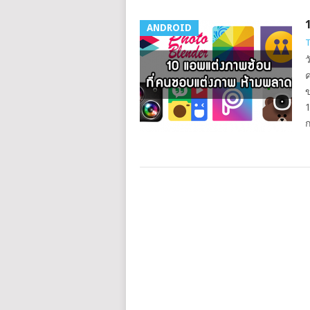
ANDROID
T
ว
ค
ข
1
ก