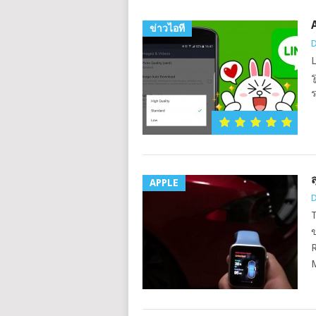
ข่าวไอที
D
L
ร
ร
APPLE
D
T
ข
R
M