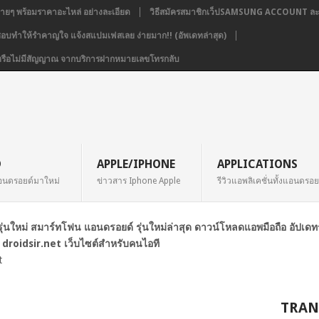
่ายๆ พร้อมราคาอะไหล่ อย่างละเอียด
วิธีสมัครสมาชิกเว็ปSAMSUNG ACCOUNT ละเ
่ชอบทำให้รำคาญใจ แจ้งสแปมเฟสเลย ง่ายมาก!! (อัพเดทล่าสุด)
่อง หรือไม่มีสัญญาณ จากบริการฝากหมายเลขโทรกลับ
D
APPLE/IPHONE
APPLICATIONS
อนดรอยด์มาใหม่
ข่าวสาร Iphone Apple
รีวิวแอพลิเคชั่นทั้งแอนดรอ
ือรุ่นใหม่ สมาร์ทโฟน แอนดรอยด์ รุ่นใหม่ล่าสุด ดาวน์โหลดแอพมือถือ อัปเด
 droidsir.net เว็บไซต์สำหรับคนไอที
t
TRAN