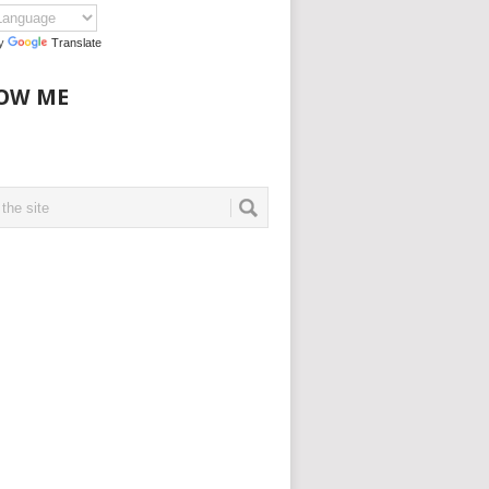
by
Translate
OW ME