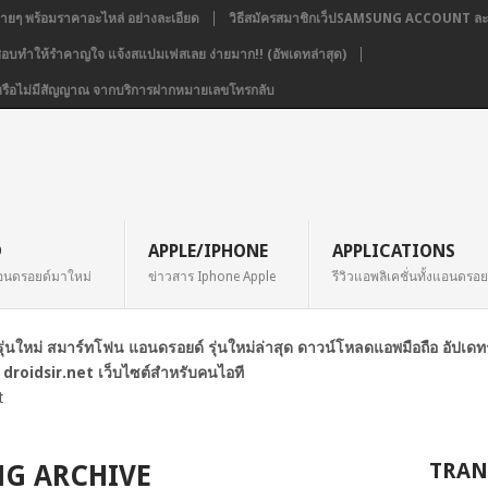
่ายๆ พร้อมราคาอะไหล่ อย่างละเอียด
วิธีสมัครสมาชิกเว็ปSAMSUNG ACCOUNT ละเ
่ชอบทำให้รำคาญใจ แจ้งสแปมเฟสเลย ง่ายมาก!! (อัพเดทล่าสุด)
่อง หรือไม่มีสัญญาณ จากบริการฝากหมายเลขโทรกลับ
D
APPLE/IPHONE
APPLICATIONS
อนดรอยด์มาใหม่
ข่าวสาร Iphone Apple
รีวิวแอพลิเคชั่นทั้งแอนดรอ
ือรุ่นใหม่ สมาร์ทโฟน แอนดรอยด์ รุ่นใหม่ล่าสุด ดาวน์โหลดแอพมือถือ อัปเด
 droidsir.net เว็บไซต์สำหรับคนไอที
t
TRAN
UNG ARCHIVE