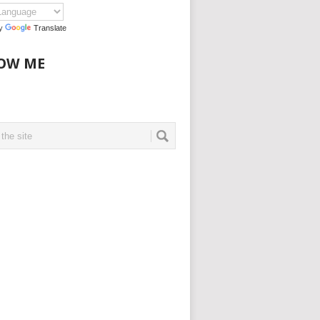
by
Translate
OW ME