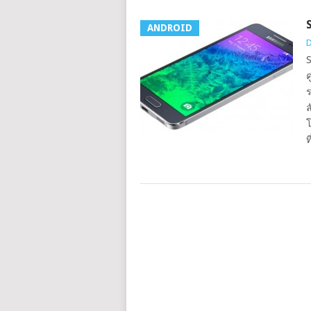
ANDROID
D
S
ค
ร
ล
โ
ท