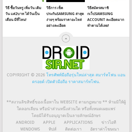
วิธี ซื้อวันทรู เพิ่มวัน เติม
วิธีการ เช็ค
วิธีสมัครสมาชิ
วัน แค่2บาท ได้วันเป็น
ประกันSAMSUNG ล่าสุด
กเว็ปSAMSUNG
เดือน มีที่ไหน!
ง่ายๆ พร้อมราคาอะไหล่
ACCOUNT ละเอียดมาก
อย่างละเอียด
ทำตามได้เลย!
COPYRIGHT © 2026
โทรศัพท์มือถือรุ่นใหม่ล่าสุด สมาร์ทโฟน แอน
ดรอยด์ เปิดตัวมือถือ ราคาสมาร์ทโฟน
.
**สงวนลิขสิทธิ์ของเนื้อหาใน WEBSITE ตามกฎหมาย ** ห้ามมิให้ผู้
ใดลอกเลียน หรือนำส่วนหนึ่งส่วนใด หรือทั้งหมดเผยแพร่
โดยมิได้รับอนุญาตเป็นลายลักษณ์อักษร
ANDROID
APPLE
APPLICATIONS
ข่าวไอที
WINDOWS
ทิปส์
ติดต่อเรา
อัตราค่าโฆษณา