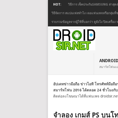
HOT:
วิธีการ เช็คประกันSAMSUNG ล่าสุดง
วิธีจัดการ สแปมเฟสทำไง เจอแฟนเพจหรือกลุ่มที
รวบรวมข้อมูลจากผู้ใช้ที่บอกว่า ดูยังไง ปิดเครื
ANDROI
สมาร์ทโฟนแ
อัปเดทข่าวมือถือ ข่าวไอที โทรศัพท์มือถ
สมาร์ทโฟน 2016 ได้ตลอด 24 ชั่วโมงกับ
ติดต่อลงโฆษณาได้ที่แฟนเพจ droidsir.ne
จำลอง เกมส์ PS บนโ