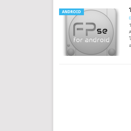
ANDROID
D
ว
A
โ
อ