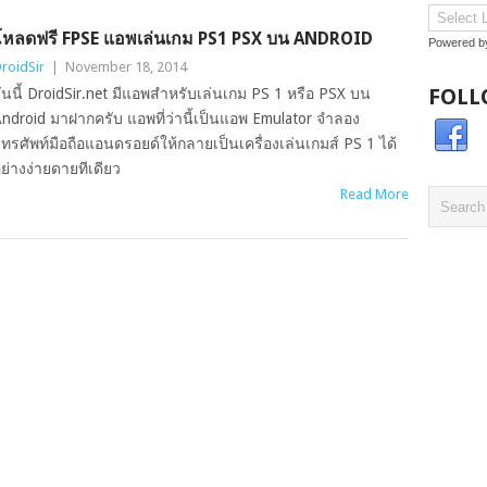
โหลดฟรี FPSE แอพเล่นเกม PS1 PSX บน ANDROID
Powered 
roidSir
|
November 18, 2014
FOLL
ันนี้ DroidSir.net มีแอพสำหรับเล่นเกม PS 1 หรือ PSX บน
ndroid มาฝากครับ แอพที่ว่านี้เป็นแอพ Emulator จำลอง
ทรศัพท์มือถือแอนดรอยด์ให้กลายเป็นเครื่องเล่นเกมส์ PS 1 ได้
ย่างง่ายดายทีเดียว
Read More