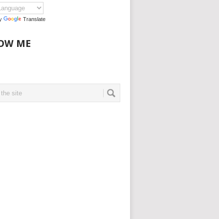
by
Translate
OW ME